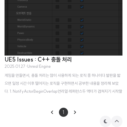
UE5 Issues : C++ 충돌 처리
2025.01.27
·
Unreal Engine
게임을 만들면서, 충돌 처리는 많이 사용하게 되는 로직 중 하나이다.발판을 밟
으면 일정 시간 이후 떨어지는 로직을 구현하면서 공부한 내용을 정리해 보았
다. 1. NotifyActorBeginOverlap언리얼 레퍼런스두 액터가 겹쳐지기 시작할
때 발동되는 함수이다. (예를들어, 플레이어가 트리거로 걸어 들어가는 경우)A
Actor 클래스를 상속받은 것들의 가상 함수로 제공되고, 아래와 같은 시그니처
1
를 가진다.virtual void NotifyActorBeginOverlap(AActor* OtherActo
r) override;이 함수를 사용하려면, 해당 액터와 다른 액터 모두 컴포넌트에 b
테
상