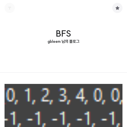
구
독
하
기
BFS
gbleem 님의 블로그